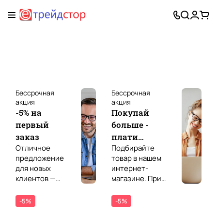
Бессрочная
Бессрочная
акция
акция
-5% на
Покупай
первый
больше -
заказ
плати
Отличное
Подбирайте
меньше!
предложение
товар в нашем
для новых
интернет-
клиентов —
магазине. При
скидка 5% на
покупке сразу 3х
первый заказ в
позиций
-5%
-5%
нашем
получайте