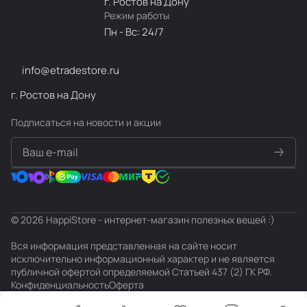
2,08
Wi-
Radeon
г. Ростов на Дону
кг;
Fi;
Graphics;
Режим работы
черный
BT;
5
Пн - Вс: 24/7
нм;
info@etradestore.ru
г. Ростов на Дону
Подписаться
на новости и акции
политикой конфиденциальности
© 2026 HappiStore - интернет-магазин полезных вещей :)
Вся информация представленная на сайте носит
исключительно информационный характер и не является
публичной офертой определяемой Статьей 437 (2) ГК РФ.
Конфиденциальность
Оферта