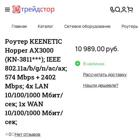
Главная
Каталог
Сетевое оборудование
Роутер
Роутер KEENETIC
10 989,00 руб.
Hopper AX3000
(KN-3811***); IEEE
В наличии
802.11a/b/g/n/ac/ax;
Рассчитать доставку
574 Mbps + 2402
Mbps; 4x LAN
Нашли дешевле?
10/100/1000 Мбит/
сек; 1x WAN
10/100/1000 Мбит/
сек;
0
Нет отзывов