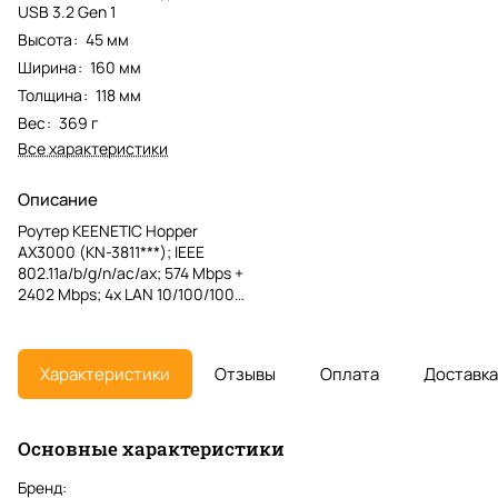
USB 3.2 Gen 1
Высота
:
45 мм
Ширина
:
160 мм
Толщина
:
118 мм
Вес
:
369 г
Все характеристики
Описание
Роутер KEENETIC Hopper
AX3000 (KN-3811***); IEEE
802.11a/b/g/n/ac/ax; 574 Mbps +
2402 Mbps; 4x LAN 10/100/1000
Мбит/сек; 1x WAN 10/100/1000
Мбит/сек; 4 x 5 dBi; 1x USB 3.0
Характеристики
Отзывы
Оплата
Доставка
Основные характеристики
Бренд: