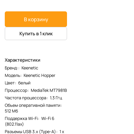
В корзину
Купить в 1 клик
Характеристики
Бренд:
:
Keenetic
Модель
:
Keenetic Hopper
Цвет
:
белый
Процессор
:
MediaTek MT7981B
Частота процессора
:
1.3 Ггц
Объем оперативной памяти
:
512 Мб
Поддержка Wi-Fi
:
Wi-Fi 6
(802.11ax)
Разъемы USB 3.х (Type-A)
:
1 x