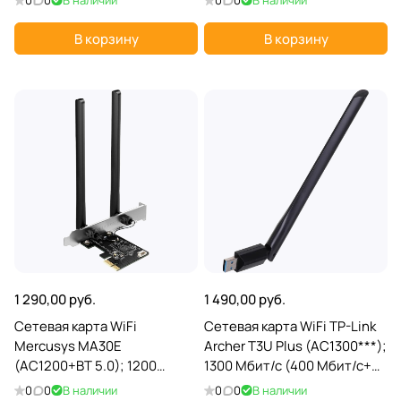
0
0
В наличии
0
0
В наличии
В корзину
В корзину
1 290,00 руб.
1 490,00 руб.
Сетевая карта WiFi
Сетевая карта WiFi TP-Link
Mercusys MA30E
Archer T3U Plus (AC1300***);
(AC1200+BT 5.0); 1200
1300 Мбит/с (400 Мбит/с+
Мбит/с (300 Мбит/с+ 867
867 Мбит/с); 1 ant; USB 3.0
0
0
В наличии
0
0
В наличии