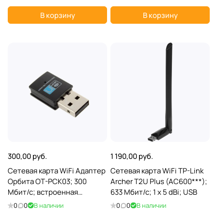
Мбит/с); 2 ant; PCI-E 1x
В корзину
В корзину
300,00 руб.
1 190,00 руб.
Сетевая карта WiFi Адаптер
Сетевая карта WiFi TP-Link
Орбита OT-PCK03; 300
Archer T2U Plus (AC600***);
Мбит/с; встроенная
633 Мбит/с; 1 x 5 dBi; USB
антенна; USB 2.0
0
0
В наличии
0
0
В наличии