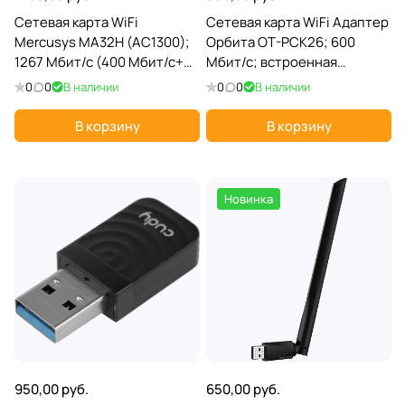
Сетевая карта WiFi
Сетевая карта WiFi Адаптер
Mercusys MA32H (AC1300);
Орбита OT-PCK26; 600
1267 Мбит/с (400 Мбит/с+
Мбит/с; встроенная
867 Мбит/с); 2 ant; USB
антенна; USB 2.0
0
0
В наличии
0
0
В наличии
В корзину
В корзину
Новинка
950,00 руб.
650,00 руб.