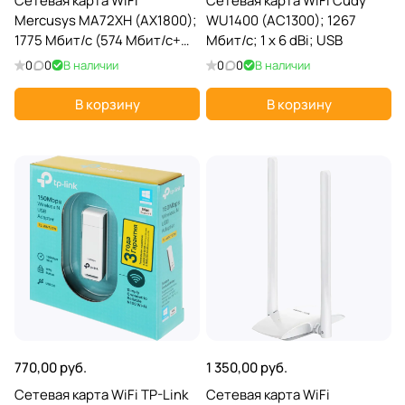
Сетевая карта WiFi
Сетевая карта WiFi Cudy
Mercusys MA72XH (AX1800);
WU1400 (AC1300); 1267
1775 Мбит/с (574 Мбит/с+
Мбит/с; 1 x 6 dBi; USB
1201 Мбит/с); 2 ant; USB
0
0
В наличии
0
0
В наличии
В корзину
В корзину
770,00 руб.
1 350,00 руб.
Сетевая карта WiFi TP-Link
Сетевая карта WiFi