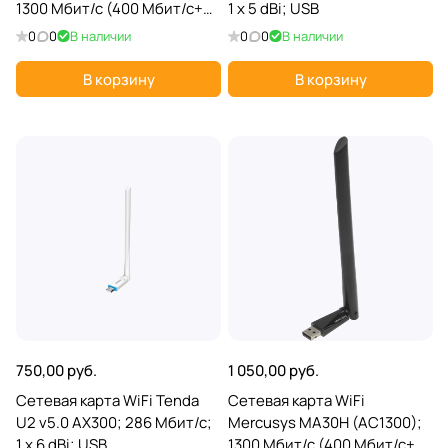
1300 Мбит/с (400 Мбит/с+
1 x 5 dBi; USB
867 Мбит/с); 2 x 5 dBi; USB
0
0
В наличии
0
0
В наличии
В корзину
В корзину
750,00 руб.
1 050,00 руб.
Сетевая карта WiFi Tenda
Сетевая карта WiFi
U2 v5.0 AX300; 286 Мбит/с;
Mercusys MA30H (AC1300);
1 x 6 dBi; USB
1300 Мбит/с (400 Мбит/с+