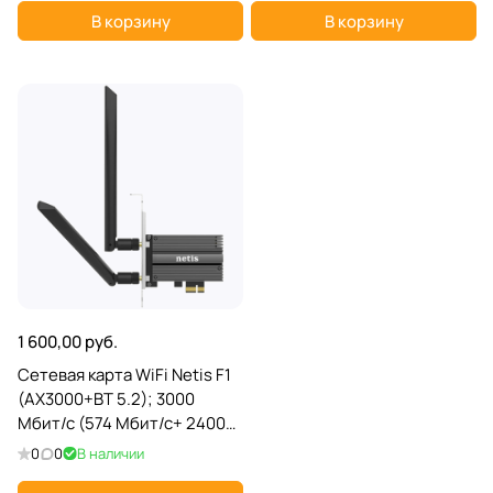
В корзину
В корзину
1 600,00 руб.
Сетевая карта WiFi Netis F1
(AX3000+BT 5.2); 3000
Мбит/с (574 Мбит/с+ 2400
Мбит/с); 2 ant; PCI-E 1x
0
0
В наличии