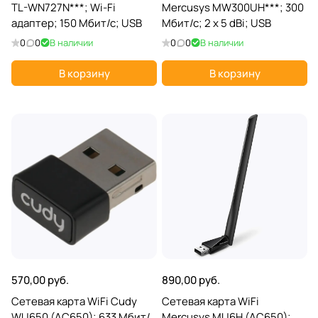
TL-WN727N***; Wi-Fi
Mercusys MW300UH***; 300
адаптер; 150 Мбит/с; USB
Мбит/с; 2 x 5 dBi; USB
0
0
В наличии
0
0
В наличии
В корзину
В корзину
570,00 руб.
890,00 руб.
Сетевая карта WiFi Cudy
Сетевая карта WiFi
WU650 (AC650); 633 Мбит/
Mercusys MU6H (AC650);