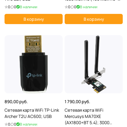
867 Мбит/с); 1 x 5 dBi; USB
0
0
В наличии
0
0
В наличии
В корзину
В корзину
890,00 руб.
1 790,00 руб.
Сетевая карта WiFi TP-Link
Сетевая карта WiFi
Archer T2U AC600; USB
Mercusys MA70XE
(AX1800+BT 5.4); 3000
0
0
В наличии