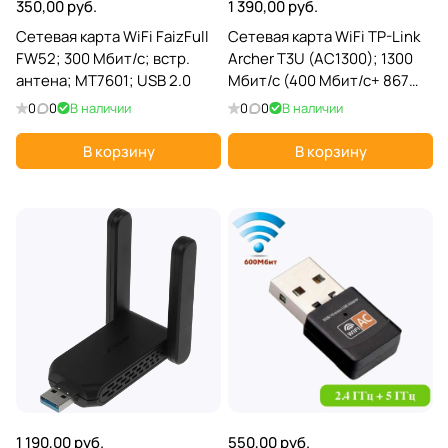
350,00 руб.
1 390,00 руб.
Сетевая карта WiFi FaizFull
Сетевая карта WiFi TP-Link
FW52; 300 Мбит/с; встр.
Archer T3U (AC1300); 1300
антена; MT7601; USB 2.0
Мбит/с (400 Мбит/с+ 867
Мбит/с); встр. антена; USB
0
0
В наличии
0
0
В наличии
3.0
В корзину
В корзину
1 190,00 руб.
550,00 руб.