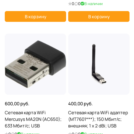
Мбит/с (574 Мбит/с+ 1201
0
0
В наличии
Мбит/с); 2 ant; PCI-E 1x
В корзину
В корзину
600,00 руб.
400,00 руб.
Сетевая карта WiFi
Сетевая карта WiFi адаптер
Mercusys MA20N (AC650);
(MT7601***); 150 Мбит/с;
633 Мбит/с; USB
внешняя; 1 x 2 dBi; USB