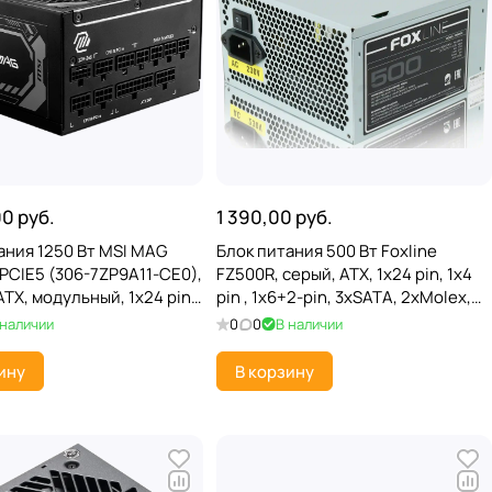
00 руб.
1 390,00 руб.
ания 1250 Вт MSI MAG
Блок питания 500 Вт Foxline
PCIE5 (306-7ZP9A11-CE0),
FZ500R, серый, ATX, 1x24 pin, 1x4
ATX, модульный, 1x24 pin,
pin , 1x6+2-pin, 3xSATA, 2xMolex,
, 4x6+2 pin, 16 pin (12V-
OEM
 наличии
0
0
В наличии
xSATA
ину
В корзину