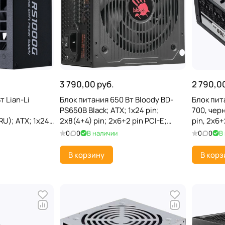
3 790,00 руб.
2 790,0
т Lian-Li
Блок питания 650 Вт Bloody BD-
Блок пит
PS650B Black; ATX; 1x24 pin;
700, черн
U); ATX; 1x24
2x8(4+4) pin; 2x6+2 pin PCI-E;
pin, 2x6+
x16pin/5x6+2
6xSata; 2xMolex; 80+ Bronze; 120
AFPC, 12
0
0
В наличии
0
0
В
4xMolex; 80+
мм
В корзину
В корз