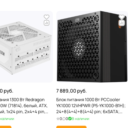
0 руб.
7 889,00 руб.
ания 1300 Вт Redragon
Блок питания 1000 Вт PCCooler
0W (71814), белый, ATX,
YK1000 12VHPWR (P5-YK1000-B1H);
, 1x24 pin, 2x4+4 pin,
24+8(4+4)+8(4+4) pin; 6xSATA;
,16 pin(12V-2x6), 9xSATA,
2xIDE; 4x6+2-pin PCI-E; APFC; 135
 наличии
0
0
В наличии
 80+ Platinum
мм; 80+ Bronze