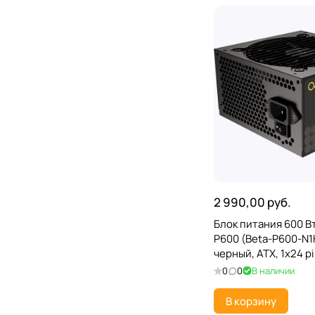
2 990,00 руб.
Блок питания 600 В
P600 (Beta-P600-N
черный, ATX, 1x24 pi
2x6+2-pin, 3xSATA,
0
0
В наличии
В корзину