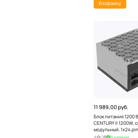
В корзину
11 989,00 руб.
Блок питания 1200
CENTURY II 1200W, с
модульный, 1x24 pin
6x6+2 pin, 16 pin (12
0
0
В наличии