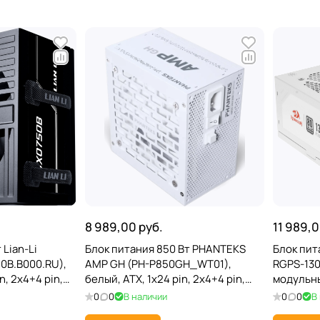
8 989,00 руб.
11 989,0
 Lian-Li
Блок питания 850 Вт PHANTEKS
Блок пит
0B.B000.RU),
AMP GH (PH-P850GH_WT01),
RGPS-130
n, 2x4+4 pin,
белый, ATX, 1x24 pin, 2x4+4 pin,
модульный
2V-2x6), 5xSATA,
4x6+2 pin/12VHPWR, 9xSATA,
4x6+2 pin
0
0
В наличии
0
0
В
e
2xMolex
3xMolex,