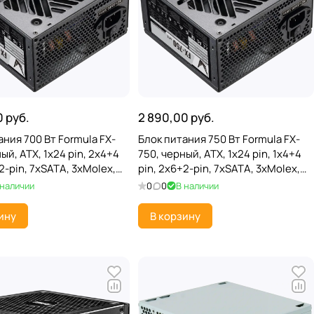
0 руб.
2 890,00 руб.
ания 700 Вт Formula FX-
Блок питания 750 Вт Formula FX-
ый, ATX, 1x24 pin, 2x4+4
750, черный, ATX, 1x24 pin, 1x4+4
2-pin, 7xSATA, 3xMolex,
pin, 2x6+2-pin, 7xSATA, 3xMolex,
0 мм
AFPC; 120 мм
 наличии
0
0
В наличии
ину
В корзину