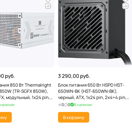
00 руб.
3 290,00 руб.
ания 850 Вт Thermalright
Блок питания 650 Вт HSPD HST-
850W (TR-SGFX 850W),
650WN-BK (HST-650WN-BK),
FX, модульный, 1x24 pin,
черный, ATX, 1x24 pin, 2x4+4 pin,
, 2x6+2 pin, 16 pin (12V-
2x6+2-pin, 5xSATA, 2xMolex, 80+
 наличии
0
0
В наличии
SATA, 3xMolex
White, APFC; 120 мм
ину
В корзину