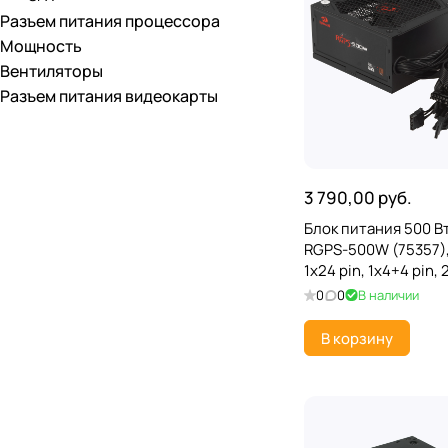
Разъем питания процессора
PCCooler
Мощность
Вентиляторы
PHANTEKS
Разъем питания видеокарты
Redragon
Super Flower
Thermalright
3 790,00 руб.
Bloody
Блок питания 500 В
RGPS-500W (75357),
KingPrice
1x24 pin, 1x4+4 pin,
6xSATA, 2xMolex, 1x
Formula
0
0
В наличии
Bronze
Zalman
В корзину
Seasonic