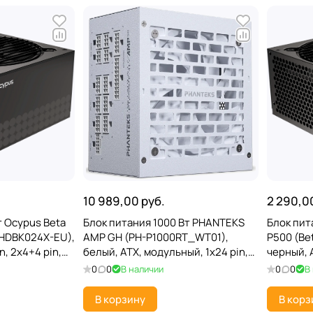
10 989,00 руб.
2 290,0
т Ocypus Beta
Блок питания 1000 Вт PHANTEKS
Блок пит
1HDBK024X-EU),
AMP GH (PH-P1000RT_WT01),
P500 (Be
n, 2x4+4 pin,
белый, ATX, модульный, 1x24 pin,
черный, A
 3xMolex
1x4+4 pin, 4x6+2 pin, 16 pin (12V-
2x6+2-pi
0
0
В наличии
0
0
В
2x6), 10xSATA, 2xMolex
120 мм
В корзину
В корз