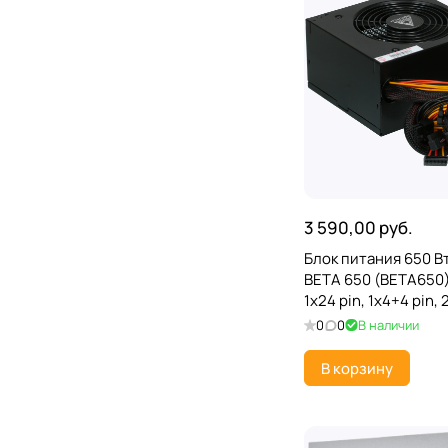
3 590,00 руб.
Блок питания 650 
BETA 650 (BETA650)
1x24 pin, 1x4+4 pin,
6xSATA, 2xMolex, 8
0
0
В наличии
В корзину