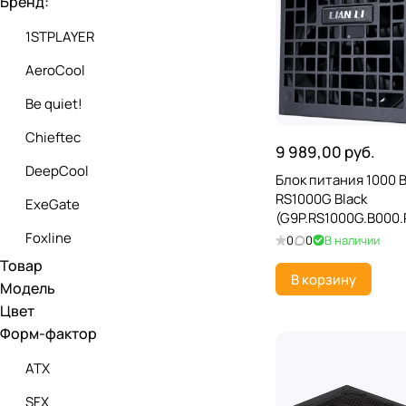
Бренд:
1STPLAYER
AeroCool
Be quiet!
Chieftec
9 989,00 руб.
DeepCool
Блок питания 1000 В
RS1000G Black
ExeGate
(G9P.RS1000G.B000.R
pin; 2x8(4+4) pin; 1
Foxline
0
0
В наличии
pin PCI-E; 12xSata; 
Товар
HSPD
Gold; мо
В корзину
Модель
Lian-Li
Цвет
Форм-фактор
MONTECH
ATX
MSI
SFX
Ocypus