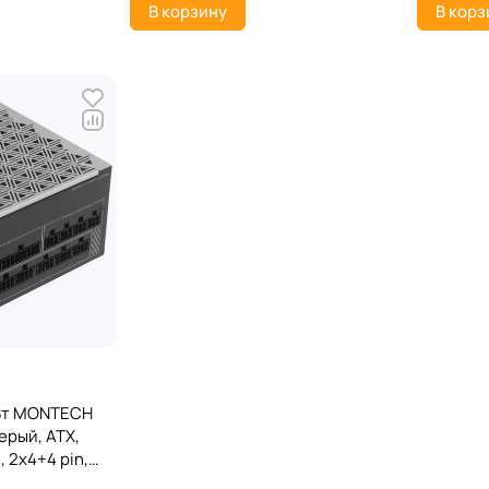
В корзину
В корз
 Вт MONTECH
ерый, ATX,
, 2x4+4 pin,
V-2x6),