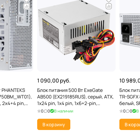
1 090,00 руб.
10 989,
т PHANTEKS
Блок питания 500 Вт ExeGate
Блок пит
P750BM_WT01),
AB500 (EX219185RUS), серый, ATX,
TR-SGFX 
, 2x4+4 pin,
1x24 pin, 1x4 pin, 1x6+2-pin,
белый, S
2V-2x6), 4xSATA,
2xSATA, 1xMolex
2x4+4 pin
0
0
В наличии
0
0
В
e
2x6), 6x
В корзину
В корз