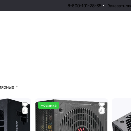
8-800-101-28-35
Заказать зв
лярные
Новинка