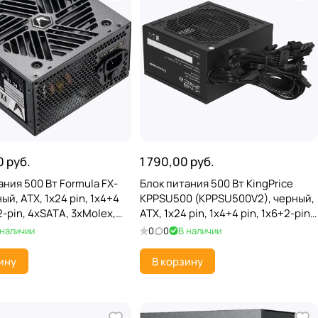
0 руб.
1 790,00 руб.
ания 500 Вт Formula FX-
Блок питания 500 Вт KingPrice
ый, ATX, 1x24 pin, 1x4+4
KPPSU500 (KPPSU500V2), черный,
2-pin, 4xSATA, 3xMolex,
ATX, 1x24 pin, 1x4+4 pin, 1x6+2-pin,
0 мм
4xSATA, 2xMolex, 120 мм
 наличии
0
0
В наличии
ину
В корзину