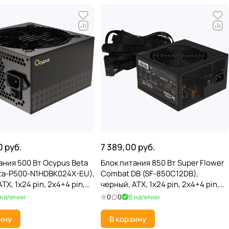
0 руб.
7 389,00 руб.
ания 500 Вт Ocypus Beta
Блок питания 850 Вт Super Flower
ta-P500-N1HDBK024X-EU),
Combat DB (SF-850C12DB),
TX, 1x24 pin, 2x4+4 pin,
черный, ATX, 1x24 pin, 2x4+4 pin,
n, 3xSATA, 3xMolex, APFC;
4x6+2-pin, 8xSATA, 4xMolex, 80+
 наличии
0
0
В наличии
Gold, 120 мм
ину
В корзину