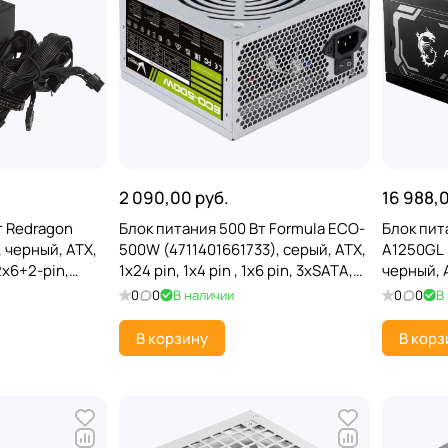
2 090,00 руб.
16 988,
т Redragon
Блок питания 500 Вт Formula ECO-
Блок пит
 черный, ATX,
500W (4711401661733), серый, ATX,
A1250GL 
 2x6+2-pin,
1x24 pin, 1x4 pin , 1x6 pin, 3xSATA,
черный, 
120 мм, 80+
2xMolex, 120 мм
2x4+4 pin
0
0
В наличии
0
0
В
2x6), 12
В корзину
В корз