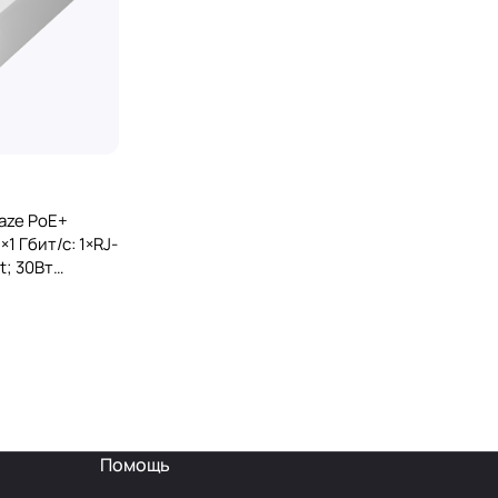
aze PoE+
×1 Гбит/с: 1×RJ-
t; 30Вт
Помощь