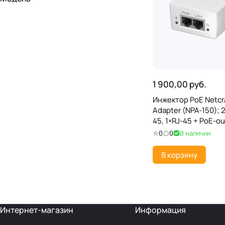
1 900,00 руб.
Инжектор PoE Netcr
Adapter (NPA-150); 2
45, 1×RJ-45 + PoE-ou
802.3af/at
0
0
В наличии
В корзину
Интернет-магазин
Информация