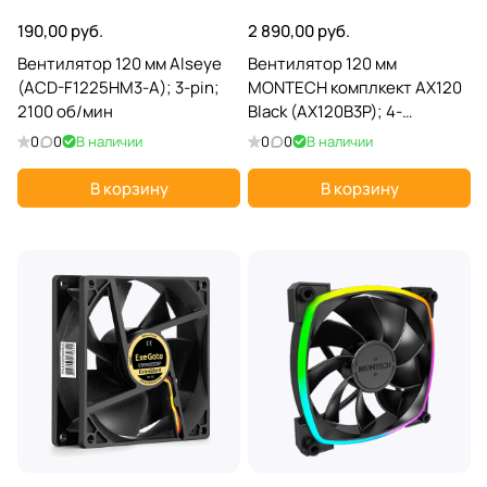
190,00 руб.
2 890,00 руб.
Вентилятор 120 мм Alseye
Вентилятор 120 мм
(ACD-F1225HM3-A); 3-pin;
MONTECH комплкект AX120
2100 об/мин
Black (AX120B3P); 4-
pin(PWM)+3-pin(ARGB);
0
0
В наличии
0
0
В наличии
800-1600 об/мин; 59 CFM;
27 дБ; подсветка
В корзину
В корзину