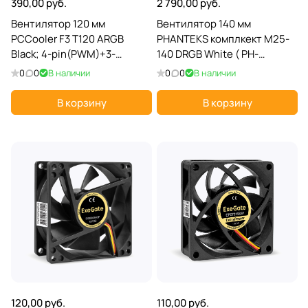
390,00 руб.
2 790,00 руб.
Вентилятор 120 мм
Вентилятор 140 мм
PCCooler F3 T120 ARGB
PHANTEKS комплкект M25-
Black; 4-pin(PWM)+3-
140 DRGB White ( PH-
pin(ARGB); 500-1800 об/
F140M25_DRGB_PWM_WT01_3
0
0
В наличии
0
0
В наличии
мин; 46 CFM; 21,6 дБ;
4-pin(PWM)+3-pin
плакстик; подсветка
В корзину
В корзину
120,00 руб.
110,00 руб.