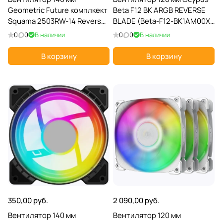
Geometric Future комплкект
Beta F12 BK ARGB REVERSE
Squama 2503RW-14 Reverse
BLADE (Beta-F12-BK1AM00X-
Triple Pack (1F2503R314000);
GL); 4-pin(PWM); 800-1600
0
0
В наличии
0
0
В наличии
4-pin(PWM)+3-pin(ARGB);
об/мин; 56.5 CFM; 29 дБ
800-2100 об/мин; 34,2 дБ; п
В корзину
В корзину
350,00 руб.
2 090,00 руб.
Вентилятор 140 мм
Вентилятор 120 мм