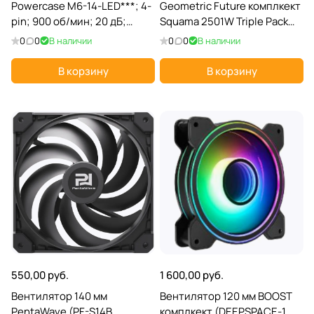
Powercase M6-14-LED***; 4-
Geometric Future комплкект
pin; 900 об/мин; 20 дБ;
Squama 2501W Triple Pack
пластик; подсветка
(1F2501W312001***); 4-
0
0
В наличии
0
0
В наличии
pin(PWM)+3-pin(ARGB);
2000 об/мин; 34,2 дБ;
В корзину
В корзину
плакстик; подс
550,00 руб.
1 600,00 руб.
Вентилятор 140 мм
Вентилятор 120 мм BOOST
PentaWave (PF-S14B
комплкект (DEEPSPACE-1