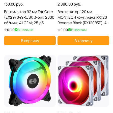
130,00 руб.
2 890,00 руб.
Вентилятор 92 мм ExeGate
Вентилятор 120 мм
(EX297049RUS); 3-pin; 2000
MONTECH комплкект RX120
об/мин; 41 CFM; 25 дБ
Reverse Black (RX120B3P); 4-
pin(PWM)+3-pin(ARGB);
0
0
В наличии
0
0
В наличии
800-1600 об/мин; 59 CFM;
27 дБ; подсветка
В корзину
В корзину