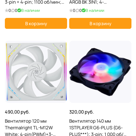
3-pin + 4-pin; 1100 об/мин;
ARGB BK 3IN1; 4-
23 дБ; пластик
pin(PWM)+3-pin(ARGB);
0
0
В наличии
0
0
В наличии
500-1800 об/мин; 46 CFM;
21,6 дБ; плакстик; подсветка
В корзину
В корзину
490,00 руб.
320,00 руб.
Вентилятор 120 мм
Вентилятор 140 мм
Thermalright TL-M12W
1STPLAYER G6-PLUS (G6-
White; 4-pin(PWM)+3-
PLUS***); 3-pin; 1 000 об/