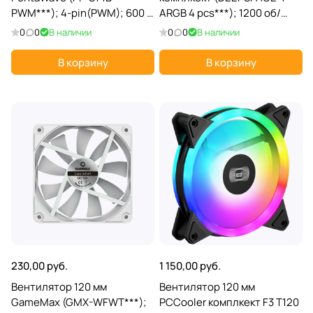
PWM***); 4-pin(PWM); 600 -
ARGB 4 pcs***); 1200 об/
1500 об/мин; 29,4 дБ;
мин; плакстик; подсветка
0
0
В наличии
0
0
В наличии
пластик
В корзину
В корзину
230,00 руб.
1 150,00 руб.
Вентилятор 120 мм
Вентилятор 120 мм
GameMax (GMX-WFWT***);
PCCooler комплкект F3 T120