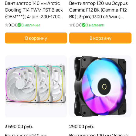
Вентилятор 140 мм Arctic
Вентилятор 120 мм Ocypus
Cooling P14 PWM PST Black
Gamma F12 BK (Gamma-F12-
(OEM***); 4-pin; 200-1700
BK); 3-pin; 1300 об/мин;
об/мин; пластик
44.55 CFM; 24.5 дБ
0
0
В наличии
0
0
В наличии
В корзину
В корзину
3 690,00 руб.
290,00 руб.
Вентилятор 140 мм
Вентилятор 120 мм Ocypus