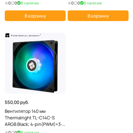
pin(ARGB); 600-2000 об/
22 дБ; пластик
0
0
В наличии
0
0
В наличии
мин; 29,6 дБ; плакстик;
подсветка; белый
В корзину
В корзину
550,00 руб.
Вентилятор 140 мм
Thermalright TL-C14C-S
ARGB Black; 4-pin(PWM)+3-
pin(ARGB); 1500 об/мин;
0
0
В наличии