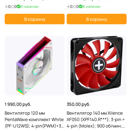
pin(ARGB); 1500 об/мин;
мин; 23,5 дБ; пластик;
0
0
В наличии
0
0
В наличии
47.6 CFM; 23,2 дБ; ARGB;
разноцветная подсв.
черный
В корзину
В корзину
1 990,00 руб.
350,00 руб.
Вентилятор 120 мм
Вентилятор 140 мм Xilence
PentaWave комплкект White
XF050 (XPF140.R***); 3-pin +
(PF-U12WS); 4-pin(PWM)+3-
4-pin (Molex); 900 об/мин;