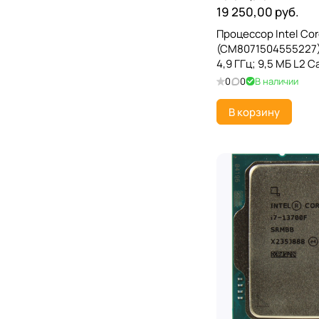
19 250,00 руб.
Процессор Intel Cor
(CM8071504555227);
4,9 ГГц; 9,5 МБ L2 C
Cache; Alder Lake; I
0
0
В наличии
нм; TRAY
В корзину