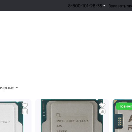
8-800-101-28-35
Заказать зв
лярные
Новин