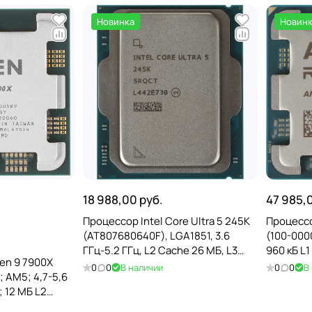
Новинка
Новин
18 988,00 руб.
47 985,
Процессор Intel Core Ultra 5 245K
Процессо
(AT807680640F), LGA1851, 3.6
(100-0000
ГГц-5.2 ГГц, L2 Cache 26 МБ, L3
960 кБ L1
en 9 7900X
Cache 24 МБ, Arrow Lake, Intel
128 МБ L3
0
0
В наличии
0
0
В
 AM5; 4,7-5,6
Graphics, TRAY
AMD Rade
; 12 МБ L2
he; Raphael;