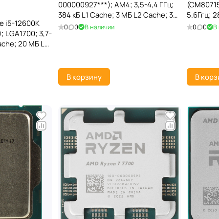
000000927***); AM4; 3,5-4,4 ГГц;
(CM80715
384 кБ L1 Cache; 3 МБ L2 Cache; 32
5.6Ггц; 2
e i5-12600K
МБ L3 Cache; Vermeer; 7 нм; TRAY
Cache; Ra
0
0
В наличии
0
0
В
 LGA1700; 3,7-
Intel 7; 
ache; 20 МБ L3
ntel UHD 770; 10
В корзину
В корз