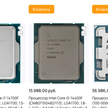
s; 5 нм;
В корзину
В корз
15 988,00 руб.
36 986,
e i7-14700F
Процессор Intel Core i5-14400F
Процессо
 LGA1700; 1.5-
(CM8071504821113); LGA1700; 1,8-
(100-000