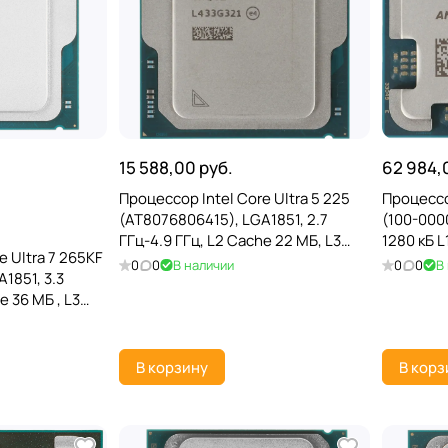
15 588,00 руб.
62 984,
Процессор Intel Core Ultra 5 225
Процессо
(AT8076806415), LGA1851, 2.7
(100-0000
ГГц-4.9 ГГц, L2 Cache 22 МБ, L3
1280 кБ L
e Ultra 7 265KF
Cache 20 МБ, Arrow Lake, Intel
128 МБ L3
0
0
В наличии
0
0
В
1851, 3.3
Graphics, TRAY
AMD Rade
e 36 МБ , L3
rrow Lake-S,
В корзину
В корз