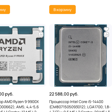
ину
В корзину
00 руб.
22 588,00 руб.
р AMD Ryzen 9 9900X
Процессор Intel Core i5-14400
000662); AM5; 4,4-5,6
(CM8071505093012); LGA1700; 1,8-