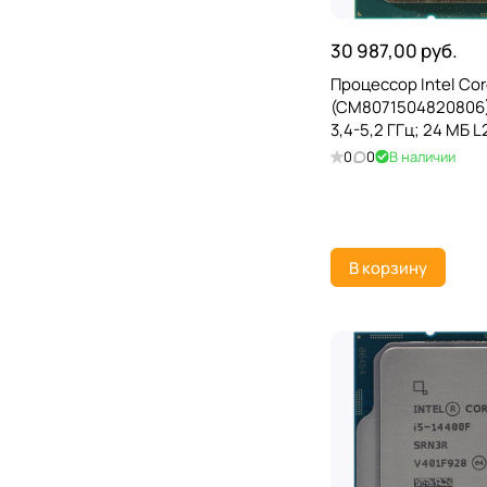
30 987,00 руб.
Процессор Intel Cor
(CM8071504820806)
3,4-5,2 ГГц; 24 МБ 
L3 Cache; Raptor Lak
0
0
В наличии
В корзину