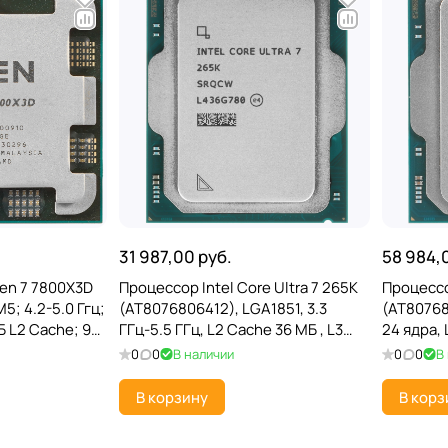
31 987,00 руб.
58 984,
en 7 7800X3D
Процессор Intel Core Ultra 7 265K
Процессор
5; 4.2-5.0 Ггц;
(AT8076806412), LGA1851, 3.3
(AT80768
Б L2 Cache; 96
ГГц-5.5 ГГц, L2 Cache 36 МБ , L3
24 ядра, 
el; AMD Radeon
Cache 30 МБ, Intel Arrow Lake-S,
36 МБ, Ar
0
0
В наличии
0
0
В
Intel Xe Graphics
Graphics,
В корзину
В корз