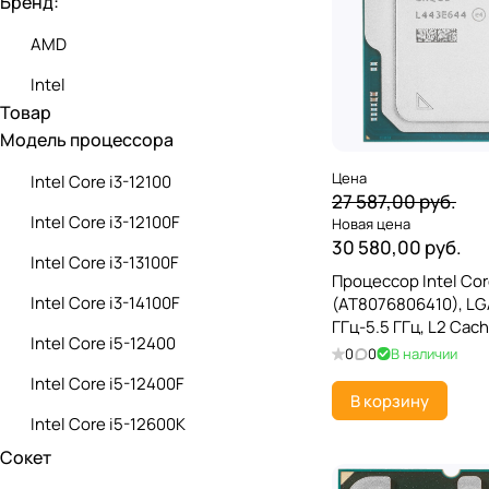
Бренд:
AMD
Intel
Товар
Модель процессора
Цена
Intel Core i3-12100
27 587,00 руб.
Intel Core i3-12100F
Новая цена
30 580,00 руб.
Intel Core i3-13100F
Процессор Intel Cor
Intel Core i3-14100F
(AT8076806410), LGA
ГГц-5.5 ГГц, L2 Cach
Intel Core i5-12400
Cache 30 МБ, Intel A
0
0
В наличии
Нет, 3 нм, OEM
Intel Core i5-12400F
В корзину
Intel Core i5-12600K
Сокет
Intel Core i5-12600KF