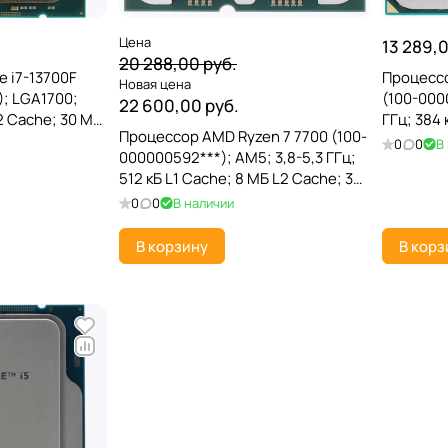
Цена
13 289,0
20 288,00 руб.
e i7-13700F
Процесс
Новая цена
; LGA1700;
(100-000
22 600,00 руб.
L2 Cache; 30 МБ
ГГц; 384 
Процессор AMD Ryzen 7 7700 (100-
e; Intel 7; TRAY
Cache; 1
0
0
В
000000592***); AM5; 3,8-5,3 ГГц;
AMD Rade
512 кБ L1 Cache; 8 МБ L2 Cache; 32
МБ L3 Cache; Raphael; AMD Radeon
0
0
В наличии
Graphics; 5 нм
В корзину
В корз