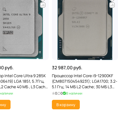
00 руб.
32 987,00 руб.
 Intel Core Ultra 9 285K
Процессор Intel Core i9-12900KF
06419) LGA 1851, 5.7Ггц,
(CM8071504549231); LGA1700; 3.2-
L2 Cache 40 МБ , L3 Cache
5.1 Ггц; 14 МБ L2 Cache; 30 МБ L3
row Lake-S, Intel Xe
Cache; Alder Lake; Intel 7; TRAY
 наличии
0
0
В наличии
 3 нм, OE
ину
В корзину