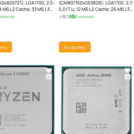
04820721); LGA1700; 2.5-
(CM8071504553828); LGA1700; 2,7-
8 МБ L2 Cache; 33 МБ L3
5,0 ГГц; 12 МБ L2 Cache; 25 МБ L3
ptor Lake; Intel UHD 770;
Cache; Alder Lake; Intel UHD 770;
 наличии
0
0
В наличии
TRAY
Intel 7; TRAY
ину
В корзину