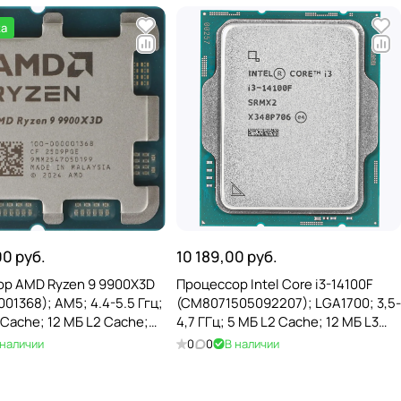
ка
00 руб.
10 189,00 руб.
р AMD Ryzen 9 9900X3D
Процессор Intel Core i3-14100F
01368); AM5; 4.4-5.5 Ггц;
(CM8071505092207); LGA1700; 3,5-
 Cache; 12 МБ L2 Cache;
4,7 ГГц; 5 МБ L2 Cache; 12 МБ L3
 Cache; Granite Ridge;
Cache; Raptor Lake; 10 нм; TRAY
 наличии
0
0
В наличии
on Graphics;