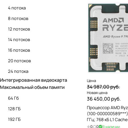
Intel Core Ultra 7 265KF
4 потока
20 ядер
Intel Core i9-12900KF
8 потоков
24 ядра
Intel Core i9-14900KF
12 потоков
Intel Core Ultra 9 285K
14 потоков
AMD Athlon 3000G
16 потоков
AMD Ryzen 3 3200G
20 потоков
AMD Ryzen 5 3400G
24 потока
AMD Ryzen 5 5500
Интегрированная видеокарта
Цена
28 потоков
34 987,00 руб.
Максимальный объем памяти
AMD Ryzen 5 5500GT
32 потока
Новая цена
AMD Ryzen 5 5600
64 Гб
36 450,00 руб.
10 потоков
Процессор AMD Ryz
AMD Ryzen 5 5600GT
128 ГБ
(100-000000589***);
AMD Ryzen 5 7500F
192 ГБ
ГГц; 768 кБ L1 Cache
Cache; 64 МБ L3 Cac
0
0
В наличии