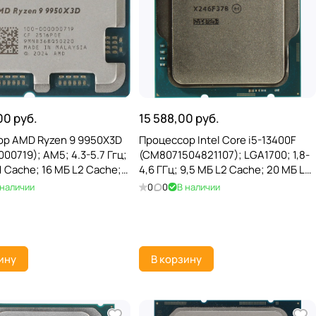
00 руб.
15 588,00 руб.
р AMD Ryzen 9 9950X3D
Процессор Intel Core i5-13400F
00719); AM5; 4.3-5.7 Ггц;
(CM8071504821107); LGA1700; 1,8-
1 Cache; 16 МБ L2 Cache;
4,6 ГГц; 9,5 МБ L2 Cache; 20 МБ L3
 Cache; Granite Ridge;
Cache; Raptor Lake; Intel 7; TRAY
 наличии
0
0
В наличии
on Graphics
ину
В корзину