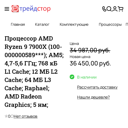
Главная
Каталог
Комплектующие
Процессоры
П
Процессор AMD
Цена
Ryzen 9 7900X (100-
34 987,00 руб.
000000589***); AM5;
Новая цена
4,7-5,6 ГГц; 768 кБ
36 450,00 руб.
L1 Cache; 12 МБ L2
В наличии
Cache; 64 МБ L3
Cache; Raphael;
Рассчитать доставку
AMD Radeon
Нашли дешевле?
Graphics; 5 нм;
0
Нет отзывов