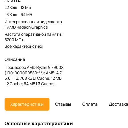
:
5.6 ГГц
L2 Кэш
:
12 МБ
L3 Кэш
:
64 МБ
Интегрированная видеокарта
:
AMD Radeon Graphics
Частота оперативной памяти
:
5200 МГц
Все характеристики
Описание
Процессор AMD Ryzen 9 7900X
(100-000000589***); AM5; 4,7-
5,6 ГГц; 768 кБ L1 Cache; 12 МБ
L2 Cache; 64 МБ L3 Cache;
Raphael; AMD Radeon Graphics;
5 нм; TRAY
Характеристики
Отзывы
Оплата
Доставка
Основные характеристики