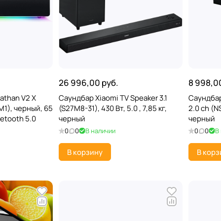
26 996,00 руб.
8 998,0
athan V2 X
Саундбар Xiaomi TV Speaker 3.1
Саундбар
1), черный, 65
(S27M8-31), 430 Вт, 5.0 , 7,85 кг,
2.0 ch (NS
uetooth 5.0
черный
черный
0
0
В наличии
0
0
В
В корзину
В корз