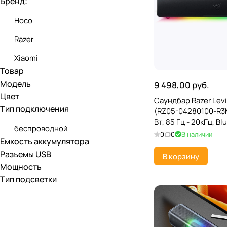
Бренд:
Hoco
Razer
Xiaomi
Товар
Модель
9 498,00 руб.
Цвет
Саундбар Razer Levi
Тип подключения
(RZ05-04280100-R3M
Вт, 85 Гц - 20кГц, Bl
беспроводной
0
0
В наличии
Емкость аккумулятора
Разъемы USB
В корзину
Мощность
Тип подсветки