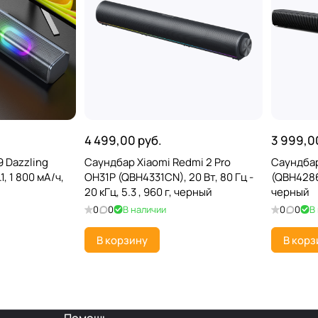
4 499,00 руб.
3 999,0
 Dazzling
Саундбар Xiaomi Redmi 2 Pro
Саундбар
1, 1 800 мА/ч,
OH31P (QBH4331CN), 20 Вт, 80 Гц -
(QBH4286EU
20 кГц, 5.3 , 960 г, черный
черный
0
0
В наличии
0
0
В
В корзину
В корз