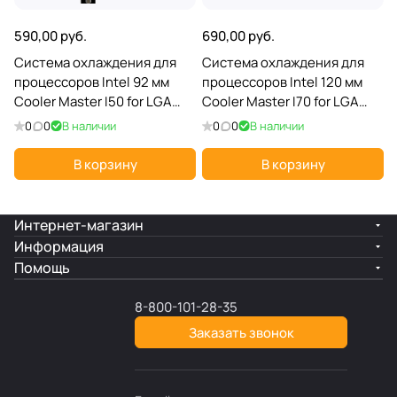
590,00 руб.
690,00 руб.
Система охлаждения для
Система охлаждения для
процессоров Intel 92 мм
процессоров Intel 120 мм
Cooler Master I50 for LGA
Cooler Master I70 for LGA
1700 (RR-I5A7-22FK-N1***);
1700 (RR-I7A7-18FK-N1***);
0
0
В наличии
0
0
В наличии
В корзину
В корзину
Интернет-магазин
Информация
Помощь
8-800-101-28-35
Заказать звонок