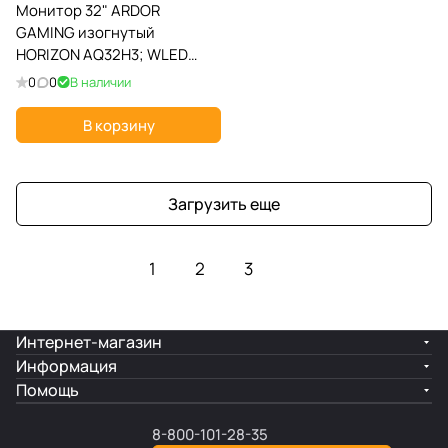
Монитор 32" ARDOR
GAMING изогнутый
HORIZON AQ32H3; WLED
(светодиодная); 16:9; VA;
0
0
В наличии
2560 х 1440; 165Гц;
178°/178°; 300 кд/м²; 1 мс;
В корзину
Mega DCR; 2хHDMI
Загрузить еще
1
2
3
Интернет-магазин
Информация
Помощь
8-800-101-28-35