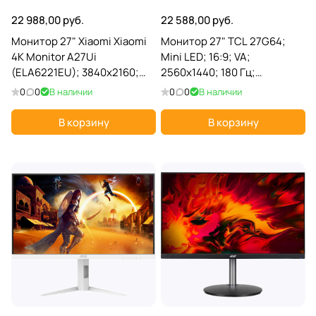
22 988,00 руб.
22 588,00 руб.
Монитор 27" Xiaomi Xiaomi
Монитор 27" TCL 27G64;
4K Monitor A27Ui
Mini LED; 16:9; VA;
(ELA6221EU); 3840x2160;
2560x1440; 180 Гц;
IPS; 60 Гц; 6 мс; 1 200:1; 360
178°/178°; 600 кд/м²; 1 мс; 5
0
0
В наличии
0
0
В наличии
кд/м²; 178°/178°; 2xHDMI,
000:1; 2хHDMI; 1xDP; серый
черный
В корзину
В корзину