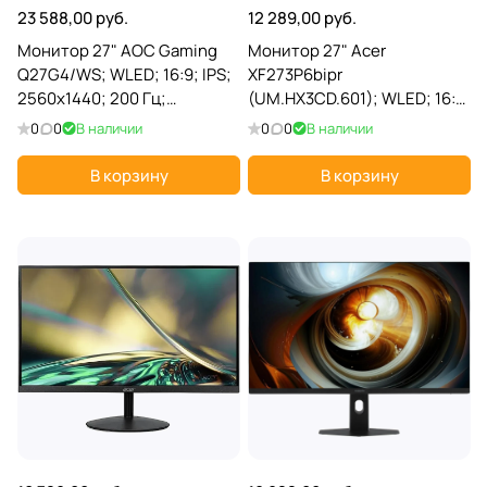
23 588,00 руб.
12 289,00 руб.
Монитор 27" AOC Gaming
Монитор 27" Acer
Q27G4/WS; WLED; 16:9; IPS;
XF273P6bipr
2560х1440; 200 Гц;
(UM.HX3CD.601); WLED; 16:9;
178°/178°; 450 кд/м²; 1 мс; 1
IPS; 1920x1080; 144 Гц;
0
0
В наличии
0
0
В наличии
200:1; 1xHDMI; 1xDP; белый
178°/178°; 250 кд/м²; 1 мс; 1
000:1; 1хHDMI; 1xDP; черный
В корзину
В корзину