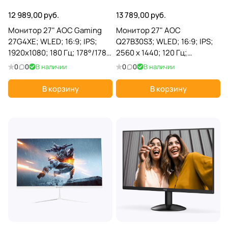
12 989,00 руб.
13 789,00 руб.
Монитор 27" AOC Gaming
Монитор 27" AOC
27G4XE; WLED; 16:9; IPS;
Q27B30S3; WLED; 16:9; IPS;
1920x1080; 180 Гц; 178°/178°;
2560 х 1440; 120 Гц;
300 кд/м²; 1 мс; 1 000:1;
178°/178°; 300 кд/м²; 4 мс; 1
0
0
В наличии
0
0
В наличии
2xHDMI; DP; 2x2Вт; черный
500:1; 1xHDMI; 1xDP; черный
В корзину
В корзину