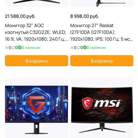
21 588,00 руб.
8 998,00 руб.
Монитор 32" AOC
Монитор 27" Raskat
изогнутый C32G2ZE; WLED;
I27F10DA (I27F10DA);
16:9; VA; 1920x1080; 240 Гц;
1920x1080; IPS; 100 Гц; 5 мс;
178°/178; 300 кд/м²; 1 мс; 4
1 000:1; 250 кд/м²; 178°/178°;
0
0
В наличии
0
0
В наличии
000:1; 1xD-Sub(VGA);
VGA+HDMI+DP,
2xHDMI; 1xDP; 1x3.5 mm jack
мультимедиа; черный
В корзину
В корзину
(o