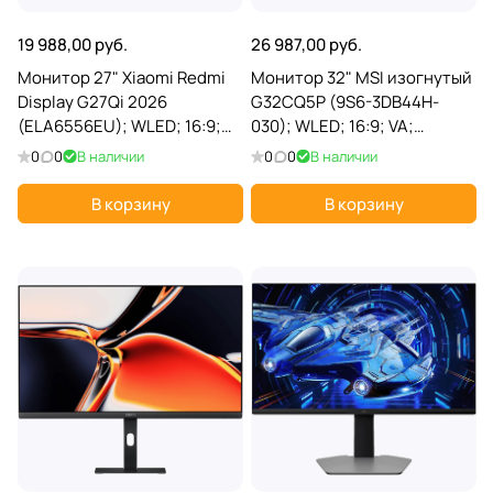
19 988,00 руб.
26 987,00 руб.
Монитор 27" Xiaomi Redmi
Монитор 32" MSI изогнутый
Display G27Qi 2026
G32CQ5P (9S6-3DB44H-
(ELA6556EU); WLED; 16:9;
030); WLED; 16:9; VA;
IPS; 2560x1440; 200 Гц;
2560х1440; 170 Гц;
0
0
В наличии
0
0
В наличии
178°/178°; 400 кд/м²; 1 мс; 1
178°/178°; 250 кд/м²; 4 мс; 3
000:1; 2xHDMI; 2xDP; выход
000:1; 2xHDMI; 1xDP; черный
В корзину
В корзину