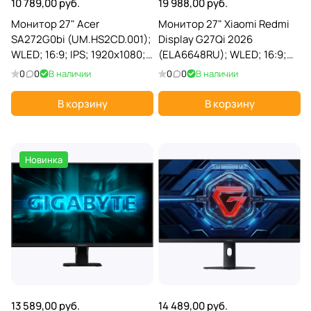
10 789,00 руб.
19 988,00 руб.
Монитор 27" Acer
Монитор 27" Xiaomi Redmi
SA272G0bi (UM.HS2CD.001);
Display G27Qi 2026
WLED; 16:9; IPS; 1920x1080;
(ELA6648RU); WLED; 16:9;
120 Гц; 178°/178°; 250 кд/м²;
IPS; 2560x1440; 200 Гц;
0
0
В наличии
0
0
В наличии
1 мс; 1 300:1; 1xD-Sub;
178°/178°; 400 кд/м²; 1 мс; 1
1хHDMI; черный
000:1; 2xHDMI; 2xDP; 1x3.5
В корзину
В корзину
Новинка
13 589,00 руб.
14 489,00 руб.