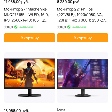
17 988,00 руб.
8 289,00 руб.
Монитор 27" Machenike
Монитор 22" Philips
MKQ27F185L; WLED; 16:9;
(221V8LB); 1920x1080; VA;
IPS; 2560x1440; 185 Гц;
120Гц; 1 мс; 3 000:1; 250 кд/
178°/178°; 300 кд/м²; 5 мс; 1
м²; 178°/178°; 1xHDMI,
0
0
В наличии
0
0
В наличии
000:1; 2xHDMI; 1xDP; чёрный
черный
В корзину
В корзину
Цена
18 988,00 руб.