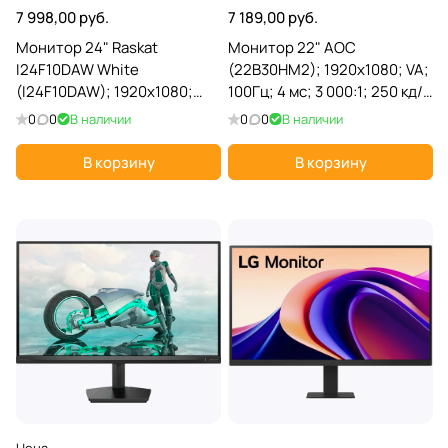
7 998,00 руб.
7 189,00 руб.
Монитор 24" Raskat
Монитор 22" AOC
I24F10DAW White
(22B30HM2); 1920x1080; VA;
(I24F10DAW); 1920x1080;
100Гц; 4 мс; 3 000:1; 250 кд/
IPS; 100 Гц; 5 мс; 1 000:1; 250
м²; 178°/178°; 1xHDMI,
0
0
В наличии
0
0
В наличии
кд/м²; 178°/178°; 1xHDMI,
черный
белый
В корзину
В корзину