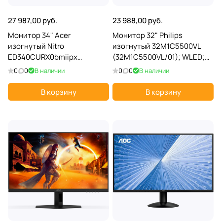
27 987,00 руб.
23 988,00 руб.
Монитор 34" Acer
Монитор 32" Philips
изогнутый Nitro
изогнутый 32M1C5500VL
ED340CURX0bmiipx
(32M1C5500VL/01); WLED;
(UM.CE0CD.002); WLED;
16:9; VA; 2560x1440; 165 Гц;
0
0
В наличии
0
0
В наличии
21:9; VA; 3440х1440; 200 Гц;
178°/178°; 250 кд/м²; 1 мс; 3
178°/178°; 250 кд/м²; 5 мс; 4
000:1; 2xHDMI; DP; чёрный
В корзину
В корзину
000:1; 2хHDMI; 1xDP