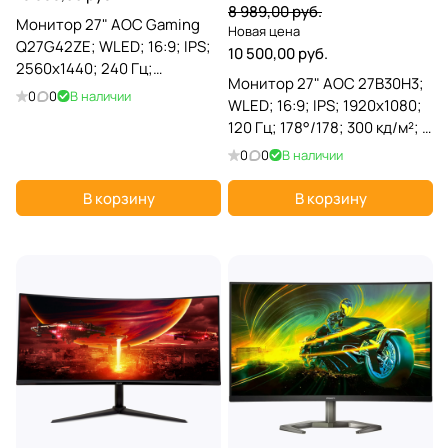
8 989,00 руб.
Монитор 27" AOC Gaming
Новая цена
Q27G42ZE; WLED; 16:9; IPS;
10 500,00 руб.
2560х1440; 240 Гц;
Монитор 27" AOC 27B30H3;
178°/178°; 3000 кд/м²; 1 мс; 1
0
0
В наличии
WLED; 16:9; IPS; 1920x1080;
000:1; 2xHDMI; 1xDP; черный
120 Гц; 178°/178; 300 кд/м²; 4
мс; 1 500:1; 1xD-Sub; 1xHDMI;
0
0
В наличии
чёрный
В корзину
В корзину