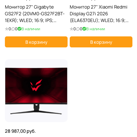
Монитор 27" Gigabyte
Монитор 27" Xiaomi Redmi
GS27F2 (20VM0-GS27F2BT-
Display G27i 2026
1EKR); WLED; 16:9; IPS;
(ELA6370EU); WLED; 16:9;
1920x1080; 240 Гц;
IPS; 1920 x 1080; 200 Гц;
0
0
В наличии
0
0
В наличии
178°/178°; 300 кд/м²; 1 мс; 1
178°/178°; 400 кд/м²; 1 мс; 1
000:1; 2xHDMI; 1xDP; 1x3.5
000:1; 1xHDMI;1xDP; чёрный
В корзину
В корзину
мм (вы
28 987,00 руб.