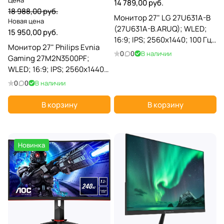
Цена
14 789,00 руб.
18 988,00 руб.
Монитор 27" LG 27U631A-B
Новая цена
(27U631A-B.ARUQ); WLED;
15 950,00 руб.
16:9; IPS; 2560х1440; 100 Гц;
Монитор 27" Philips Evnia
178°/178°; 250 кд/м²; 4 мс; 1
0
0
В наличии
Gaming 27M2N3500PF;
000:1; 1xHDMI; 1xUSB Type-
WLED; 16:9; IPS; 2560x1440;
C; черный
260 Гц; 178°/178°; 300 кд/м²;
0
0
В наличии
1 мс; 1 000:1; 2xHDMI; 1xDP;
чёрный
В корзину
В корзину
Новинка