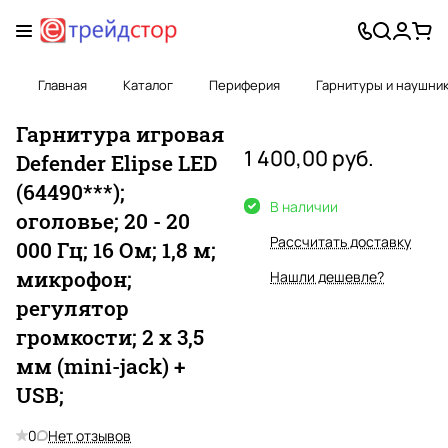
Главная
Каталог
Периферия
Гарнитуры и наушни
Гарнитура игровая
1 400,00 руб.
Defender Elipse LED
(64490***);
В наличии
оголовье; 20 - 20
Рассчитать доставку
000 Гц; 16 Ом; 1,8 м;
микрофон;
Нашли дешевле?
регулятор
громкости; 2 x 3,5
мм (mini-jack) +
USB;
0
Нет отзывов