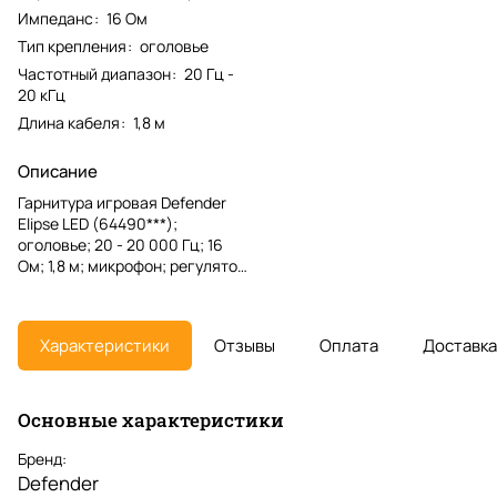
Импеданс
:
16 Ом
Тип крепления
:
оголовье
Частотный диапазон
:
20 Гц -
20 кГц
Длина кабеля
:
1,8 м
Описание
Гарнитура игровая Defender
Elipse LED (64490***);
оголовье; 20 - 20 000 Гц; 16
Ом; 1,8 м; микрофон; регулятор
громкости; 2 x 3,5 мм (mini-
jack) + USB; подсветка LED;
чёрный
Характеристики
Отзывы
Оплата
Доставка
Основные характеристики
Бренд:
Defender