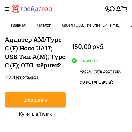
Главная
Каталог
Кабели USB, Fire Wire, LPT и т.д.
К
Адаптер AM/Type-
150,00 руб.
C (F) Hoco UA17;
USB Тип A(M); Type
В наличии
C (F); OTG; чёрный
Рассчитать доставку
0
Нет отзывов
Нашли дешевле?
В корзину
Купить в 1 клик