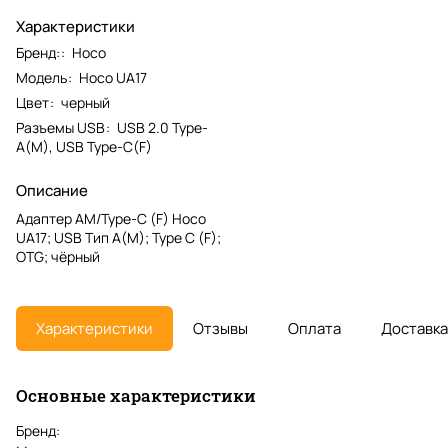
Характеристики
Бренд:
:
Hoco
Модель
:
Hoco UA17
Цвет
:
черный
Разъемы USB
:
USB 2.0 Type-
A(M), USB Type-C(F)
Описание
Адаптер AM/Type-C (F) Hoco
UA17; USB Тип A(M); Type C (F);
OTG; чёрный
Характеристики
Отзывы
Оплата
Доставка
Основные характеристики
Бренд: