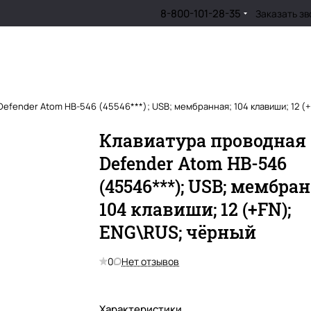
8-800-101-28-35
Заказать зв
efender Atom HB-546 (45546***); USB; мембранная; 104 клавиши; 12 (
Клавиатура проводная
Defender Atom HB-546
(45546***); USB; мембра
104 клавиши; 12 (+FN);
ENG\RUS; чёрный
0
Нет отзывов
Характеристики