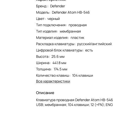
Бренд:
:
Defender
Модель
:
Defender Atom HB-546
Цвет
:
черный
Тип подключения
:
проводная
Тип изделия
:
мембранная
Материал изделия
:
пластик
Раскладка клавиатуры
:
русский/английский
Цифровой блок клавиатуры
:
есть
Высота
:
25.6 мм
Ширина
:
441.8 мм
Толщина
:
174.5 мм
Количество клавиш
:
104 клавиши
Все характеристики
Описание
Клавиатура проводная Defender Atom HB-546 
USB; мембранная; 104 клавиши; 12 (+FN); EN