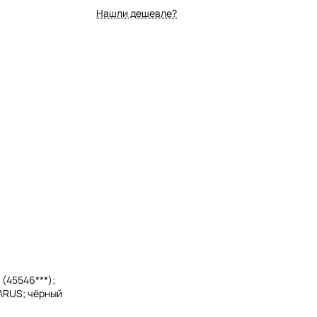
Нашли дешевле?
(45546***);
G\RUS; чёрный