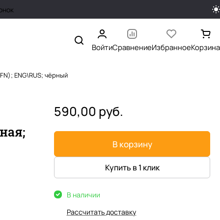
онок
Войти
Сравнение
Избранное
Корзина
+FN); ENG\RUS; чёрный
590,00 руб.
нная;
В корзину
Купить в 1 клик
В наличии
Рассчитать доставку