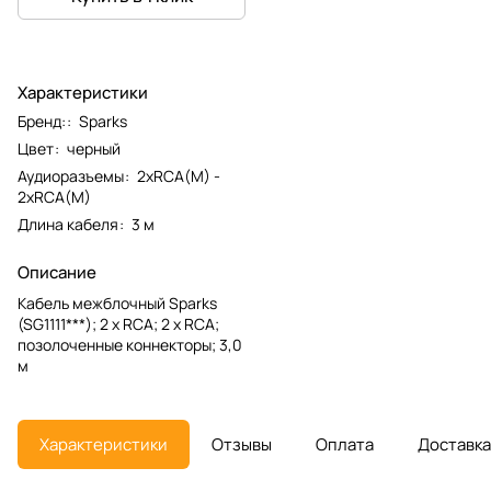
Характеристики
Бренд:
:
Sparks
Цвет
:
черный
Аудиоразъемы
:
2xRCA(M) -
2xRCA(M)
Длина кабеля
:
3 м
Описание
Кабель межблочный Sparks
(SG1111***); 2 х RCA; 2 x RCA;
позолоченные коннекторы; 3,0
м
Характеристики
Отзывы
Оплата
Доставка