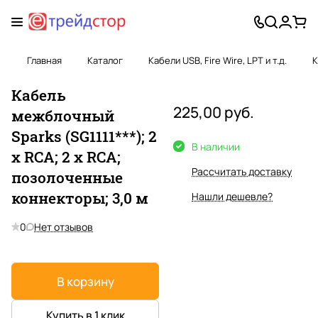
Главная
Каталог
Кабели USB, Fire Wire, LPT и т.д.
К
Кабель
225,00 руб.
межблочный
Sparks (SG1111***); 2
В наличии
х RCA; 2 x RCA;
Рассчитать доставку
позолоченные
коннекторы; 3,0 м
Нашли дешевле?
0
Нет отзывов
В корзину
Купить в 1 клик