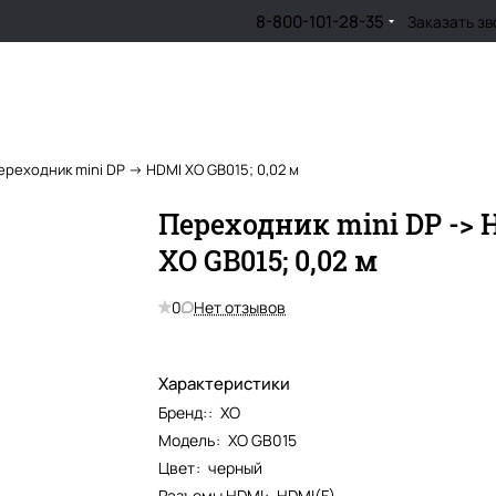
8-800-101-28-35
Заказать зв
ереходник mini DP -> HDMI XO GB015; 0,02 м
Переходник mini DP ->
XO GB015; 0,02 м
0
Нет отзывов
Характеристики
Бренд:
:
XO
Модель
:
XO GB015
Цвет
:
черный
Разъемы HDMI
:
HDMI(F)