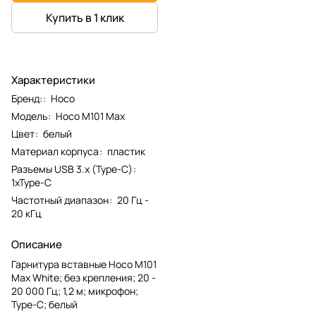
Купить в 1 клик
Характеристики
Бренд:
:
Hoco
Модель
:
Hoco M101 Max
Цвет
:
белый
Материал корпуса
:
пластик
Разъемы USB 3.х (Type-C)
:
1xType-C
Частотный диапазон
:
20 Гц -
20 кГц
Описание
Гарнитура вставные Hoco M101
Max White; без крепления; 20 -
20 000 Гц; 1,2 м; микрофон;
Type-C; белый