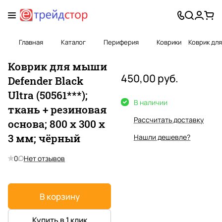
Главная
Каталог
Периферия
Коврики
Коврик для
Коврик для мыши
450,00 руб.
Defender Black
Ultra (50561***);
В наличии
ткань + резиновая
Рассчитать доставку
основа; 800 х 300 х
3 мм; чёрный
Нашли дешевле?
0
Нет отзывов
В корзину
Купить в 1 клик