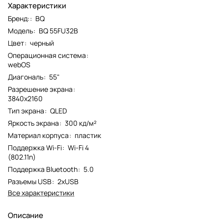
Характеристики
Бренд:
:
BQ
Модель
:
BQ 55FU32B
Цвет
:
черный
Операционная система
:
webOS
Диагональ
:
55"
Разрешение экрана
:
3840x2160
Тип экрана
:
QLED
Яркость экрана
:
300 кд/м²
Материал корпуса
:
пластик
Поддержка Wi-Fi
:
Wi-Fi 4
(802.11n)
Поддержка Bluetooth
:
5.0
Разъемы USB
:
2xUSB
Все характеристики
Описание