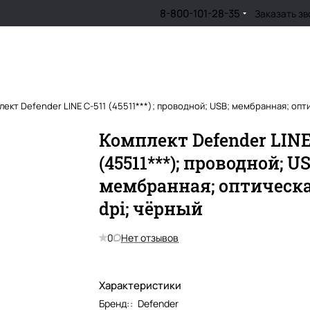
8-800-101-28-35
Заказать зв
лект Defender LINE C-511 (45511***); проводной; USB; мембранная; опти
Комплект Defender LINE
(45511***); проводной; US
мембранная; оптическа
dpi; чёрный
0
Нет отзывов
Характеристики
Бренд:
:
Defender